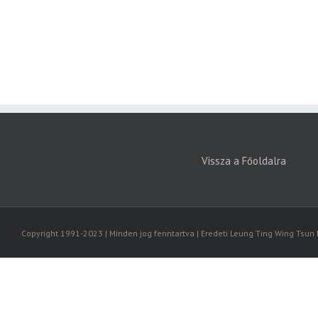
Vissza a Főoldalra
Copyright 1991-2023 | Minden jog fenntartva | Eredeti Leung Ting Wing Tsun