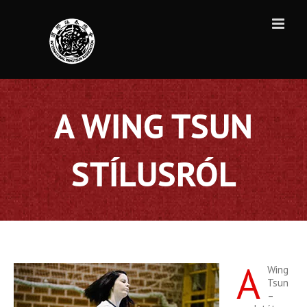
Kihagyás
A WING TSUN
STÍLUSRÓL
A
Wing
Tsun
–