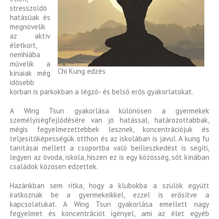
stresszoldó
hatásúak és
megnövelik
az aktív
életkort,
nemhiába
művelik a
Chi Kung edzés
kínaiak még
idősebb
korban is parkokban a légző- és belső erős gyakorlatokat.
A Wing Tsun gyakorlása különösen a gyermekek
személyiségfejlődésére van jó hatással, határozottabbak,
mégis fegyelmezettebbek lesznek, koncentrációjuk és
teljesítőképességük otthon és az iskolában is javul. A kung fu
tanításai mellett a csoportba való beilleszkedést is segíti,
legyen az óvoda, iskola, hiszen ez is egy közösség, sőt kínában
családok közösen edzettek.
Hazánkban sem ritka, hogy a klubokba a szülök együtt
iratkoznak be a gyermekeikkel, ezzel is erősítve a
kapcsolatukat. A Wing Tsun gyakorlása emellett nagy
fegyelmet és koncentrációt igényel, ami az élet egyéb