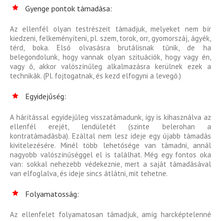
Gyenge pontok támadása:
Az ellenfél olyan testrészeit támadjuk, melyeket nem bír
kiedzeni, felkeményíteni, pl. szem, torok, orr, gyomorszáj, ágyék,
térd, boka. Első olvasásra brutálisnak tűnik, de ha
belegondolunk, hogy vannak olyan szituációk, hogy vagy én,
vagy ő, akkor valószínűleg alkalmazásra kerülnek ezek a
technikák. (Pl. fojtogatnak, és kezd elfogyni a levegő.)
Egyidejűség:
A hárítással egyidejűleg visszatámadunk, így is kihasználva az
ellenfél erejét, lendületét (szinte belerohan a
kontratámadásba). Ezáltal nem lesz ideje egy újabb támadás
kivitelezésére. Minél több lehetősége van támadni, annál
nagyobb valószínűséggel el is találhat. Még egy fontos oka
van: sokkal nehezebb védekeznie, mert a saját támadásával
van elfoglalva, és ideje sincs átlátni, mit tehetne.
Folyamatosság:
Az ellenfelet folyamatosan támadjuk, amíg harcképtelenné