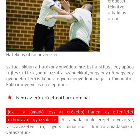
eredetét
tekintve –
alkalmas
utcai
Hatékony utcai önvédelem
szituációkban a hatékony önvédelemre. Ezt a stílust egy apáca
fejlesztette ki, pont azzal a szándékkal, hogy egy nő, vagy egy
gyengébb férfi is képes legyen megvédeni magát a támadótól.
Főbb irányelvei is erre épülnek:
Nem az erő-erő elleni harc dominál
(ok – a támadó lesz az erősebb), hanem az ellenfelet
technikával győzzük le.
A támadásának erejét elvezetve,
visszavezetve rá, gyors dinamikus kontratámadásokkal
válaszolunk.