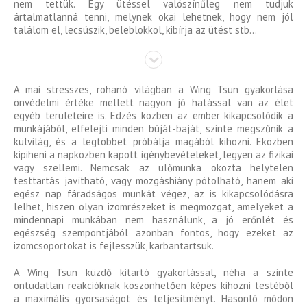
nem tettük. Egy ütéssel valószínűleg nem tudjuk
ártalmatlanná tenni, melynek okai lehetnek, hogy nem jól
találom el, lecsúszik, beleblokkol, kibírja az ütést stb…
A mai stresszes, rohanó világban a Wing Tsun gyakorlása
önvédelmi értéke mellett nagyon jó hatással van az élet
egyéb területeire is. Edzés közben az ember kikapcsolódik a
munkájából, elfelejti minden búját-baját, szinte megszűnik a
külvilág, és a legtöbbet próbálja magából kihozni. Eközben
kipiheni a napközben kapott igénybevételeket, legyen az fizikai
vagy szellemi. Nemcsak az ülőmunka okozta helytelen
testtartás javítható, vagy mozgáshiány pótolható, hanem aki
egész nap fáradságos munkát végez, az is kikapcsolódásra
lelhet, hiszen olyan izomrészeket is megmozgat, amelyeket a
mindennapi munkában nem használunk, a jó erőnlét és
egészség szempontjából azonban fontos, hogy ezeket az
izomcsoportokat is fejlesszük, karbantartsuk.
A Wing Tsun küzdő kitartó gyakorlással, néha a szinte
öntudatlan reakcióknak köszönhetően képes kihozni testéből
a maximális gyorsaságot és teljesítményt. Hasonló módon