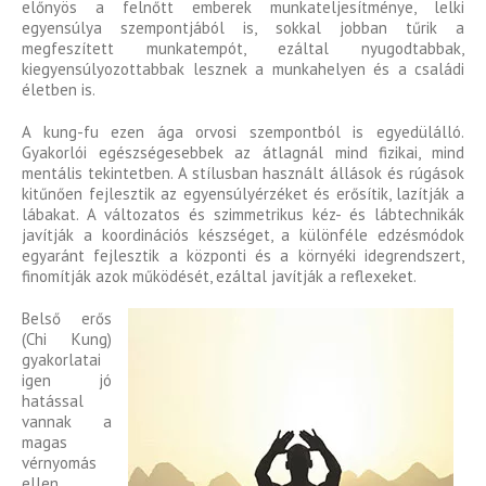
előnyös a felnőtt emberek munkateljesítménye, lelki
egyensúlya szempontjából is, sokkal jobban tűrik a
megfeszített munkatempót, ezáltal nyugodtabbak,
kiegyensúlyozottabbak lesznek a munkahelyen és a családi
életben is.
A kung-fu ezen ága orvosi szempontból is egyedülálló.
Gyakorlói egészségesebbek az átlagnál mind fizikai, mind
mentális tekintetben. A stílusban használt állások és rúgások
kitűnően fejlesztik az egyensúlyérzéket és erősítik, lazítják a
lábakat. A változatos és szimmetrikus kéz- és lábtechnikák
javítják a koordinációs készséget, a különféle edzésmódok
egyaránt fejlesztik a központi és a környéki idegrendszert,
finomítják azok működését, ezáltal javítják a reflexeket.
Belső erős
(Chi Kung)
gyakorlatai
igen jó
hatással
vannak a
magas
vérnyomás
ellen,