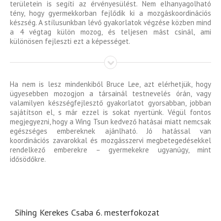
területein is segíti az érvényesülést. Nem elhanyagolható
tény, hogy gyermekkorban fejlődik ki a mozgáskoordinációs
készség. A stílusunkban lévő gyakorlatok végzése közben mind
a 4 végtag külön mozog, és teljesen mást csinál, ami
különösen fejleszti ezt a képességet.
Ha nem is lesz mindenkiből Bruce Lee, azt elérhetjük, hogy
ügyesebben mozogjon a társainál testnevelés órán, vagy
valamilyen készségfejlesztő gyakorlatot gyorsabban, jobban
sajátítson el, s már ezzel is sokat nyertünk. Végül fontos
megjegyezni, hogy a Wing Tsun kedvező hatásai miatt nemcsak
egészséges embereknek ajánlható. Jó hatással van
koordinációs zavarokkal és mozgásszervi megbetegedésekkel
rendelkező emberekre – gyermekekre ugyanúgy, mint
idősödőkre.
Sihing Kerekes Csaba 6. mesterfokozat