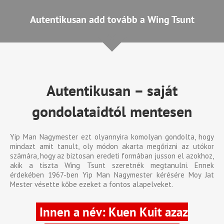
Autentikusan add tovább a Wing Tsunt
Autentikusan – saját
gondolataidtól mentesen
Yip Man Nagymester ezt olyannyira komolyan gondolta, hogy
mindazt amit tanult, oly módon akarta megőrizni az utókor
számára, hogy az biztosan eredeti formában jusson el azokhoz,
akik a tiszta Wing Tsunt szeretnék megtanulni. Ennek
érdekében 1967-ben Yip Man Nagymester kérésére Moy Jat
Mester vésette kőbe ezeket a fontos alapelveket.
Innen a név: Kuen Kuit azaz