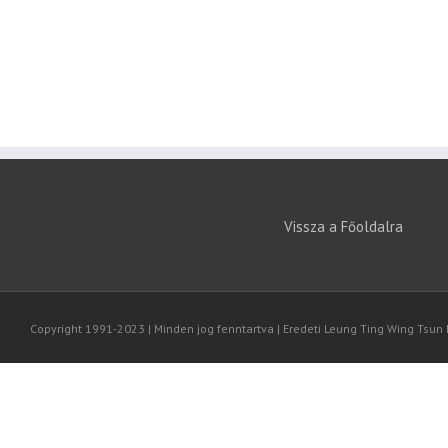
Vissza a Főoldalra
Copyright 1991-2023 | Minden jog fenntartva | Eredeti Leung Ting Wing Tsun