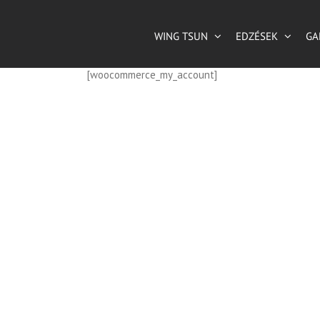
Kihagyás
WING TSUN
EDZÉSEK
GA
[woocommerce_my_account]