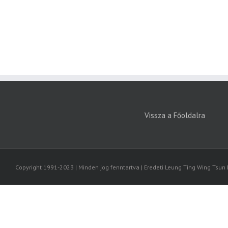
Vissza a Főoldalra
Copyright 1991-2023 | Minden jog fenntartva | Eredeti Leung Ting Wing Tsun