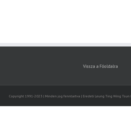
Vissza a Főoldalra
Copyright 1991-2023 | Minden jog fenntartva | Eredeti Leung Ting Wing Tsun