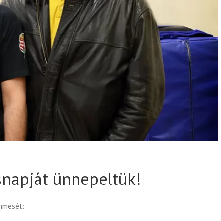
snapját ünnepeltük!
nmesét: