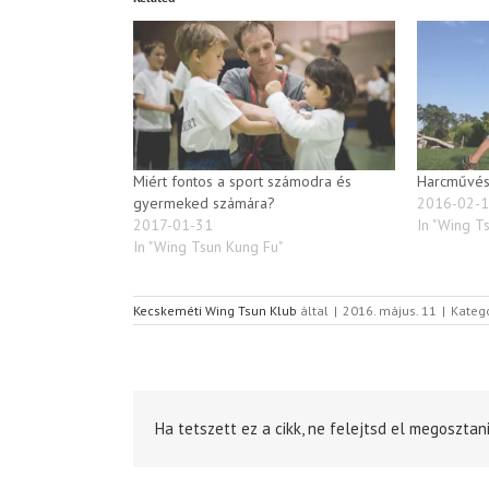
Miért fontos a sport számodra és
Harcművész
gyermeked számára?
2016-02-
2017-01-31
In "Wing T
In "Wing Tsun Kung Fu"
Kecskeméti Wing Tsun Klub
által
|
2016. május. 11
|
Kateg
Ha tetszett ez a cikk, ne felejtsd el megosztani