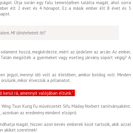
ságot. Útja során egy falu temetőjében találta magát, ahol sorra
 ember élt 2 évet és 4 hónapot. Ez a másik ember élt 8 évet és 3
napot.
lelem. Mi történhetett itt?
odament hozzá, megkérdezte, miért az ijedelem az arcán. Az ember,
? Talán megölték a gyermeket vagy esetleg járvány söpört végig? A
n jegyzi, mennyi idő volt az életében, amikor boldog volt. Minden
 örülünk, mikor élvezzük a pillanatot.
dő kerül rá, amennyit valójában éltünk.”
 Wing Tsun Kung Fu művészetét Sifu Máday Norbert tanítványaként.
t, azonban az eredmény mindent elsöprő.
dhatja magát, hiszen azon kevés emberek közé tartozik, akik azzal
n akiket szeretnek!