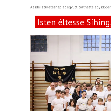
Az idei születésnapját együtt tölthette egy időben
Isten éltesse Sihing