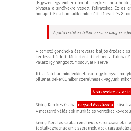
„Egyszer egy ember elindult megkeresni a boldog
olvasta a sírkövekre vésett feliratokat. Ez az
hónapot. Ez a harmadik ember élt 11 évet és 8 hó
Átjárta testét és lelkét a szomorúság és a fé
A temető gondnoka észrevette baljós érzéseit és 
kérdéssel felelt. Mi történt itt ebben a faluban
válasz így hangzott, mosollyal kísérve.
Itt a faluban mindenkinek van egy könyve, melybe
pillanat bekerül, mikor szerelmesek vagyunk, mikor
A sírkövekre az az i
Sihing Kerekes Csaba
negyed évszázada
műveli a
A mesterré válás sok munkát és verítéket követel
Sihing Kerekes Csaba rendkívül szerencsésnek mon
foglalkozhatnak amit szeretnek, azok társaságába