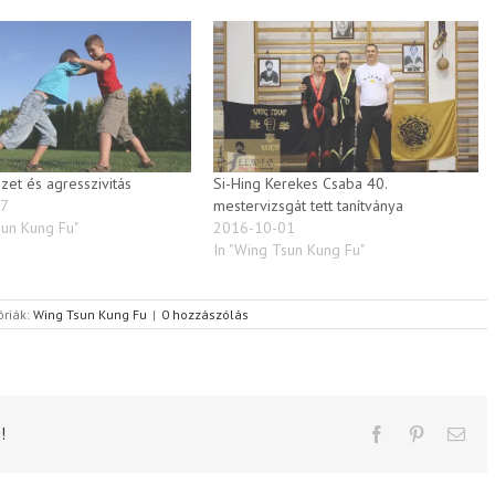
et és agresszivitás
Si-Hing Kerekes Csaba 40.
17
mestervizsgát tett tanítványa
sun Kung Fu"
2016-10-01
In "Wing Tsun Kung Fu"
óriák:
Wing Tsun Kung Fu
|
0 hozzászólás
!
Facebook
Pinterest
Emai